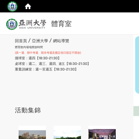
:::
體育室
top
:::
/
/
回首頁
亞洲大學
網站導覽
體育館內場地開放時間
(第一週、期中考週、期末考週及國定假日固定不開放)
撞球室：週四【18:30-21:30】
桌球室：週二、週三、週四
【18:30-21:30】
週五
、
重量訓練室：週一至週五【18:30-21:30】
:::
活動集錦