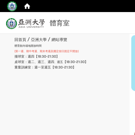
:::
體育室
:::
/
/
回首頁
亞洲大學
網站導覽
體育館內場地開放時間
(第一週、期中考週、期末考週及國定假日固定不開放)
撞球室：週四【18:30-21:30】
桌球室：週二、週三、週四
【18:30-21:30】
週五
、
重量訓練室：週一至週五【18:30-21:30】