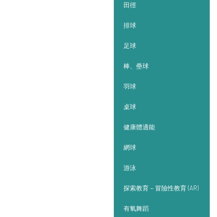
田徑
排球
足球
棒、壘球
羽球
桌球
健康體適能
網球
游泳
探索教育－冒險性教育 (AR)
有氧舞蹈