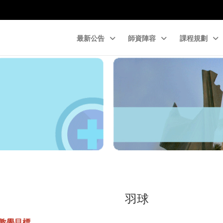
最新公告
師資陣容
課程規劃
羽球
教學目標