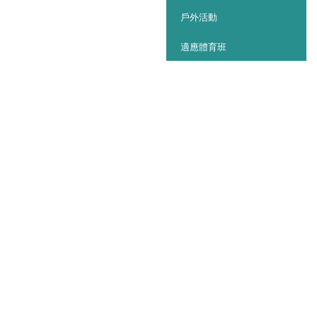
戶外活動
適應體育班