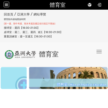
體育室
:::
/
/
回首頁
亞洲大學
網站導覽
體育館內場地開放時間
(第一週、期中考週、期末考週及國定假日固定不開放)
撞球室：週四【18:30-21:30】
桌球室：週二、週三、週四
【18:30-21:30】
週五
、
重量訓練室：週一至週五【18:30-21:30】
Toggl
體育室