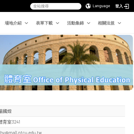
Language
登入
場地介紹
表單下載
活動集錦
相關法規
楊國煌
體育室3241
khy@mail.ntcu.edu.tw