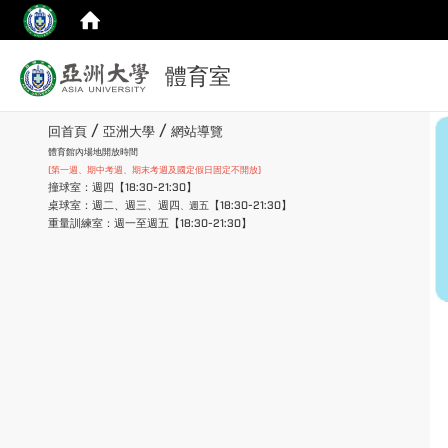
:::
體育室
top
:::
/
/
回首頁
亞洲大學
網站導覽
體育館內場地開放時間
(第一週、期中考週、期末考週及國定假日固定不開放)
撞球室：週四【18:30-21:30】
桌球室：週二、週三、週四
【18:30-21:30】
週五
、
重量訓練室：週一至週五【18:30-21:30】