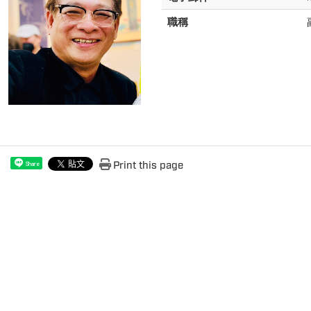
職稱
Print this page
Share