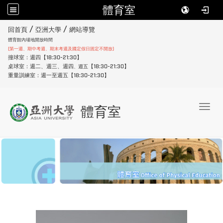
體育室
:::
/
/
回首頁
亞洲大學
網站導覽
體育館內場地開放時間
(第一週、期中考週、期末考週及國定假日固定不開放)
撞球室：週四【18:30-21:30】
桌球室：週二、週三、週四
【18:30-21:30】
週五
、
重量訓練室：週一至週五【18:30-21:30】
Toggl
體育室