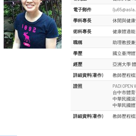
電子郵件
iju65@asia
學科專長
休閒與健康
術科專長
健康體適能
職稱
助理教授兼
學歷
國立臺灣體
經歷
亞洲大學 
詳細資料(著作)
教師歷程檔
證照
PADI OPE
台中市體育
中華民國滾
中華民國體
詳細資料(著作)
教師歷程檔