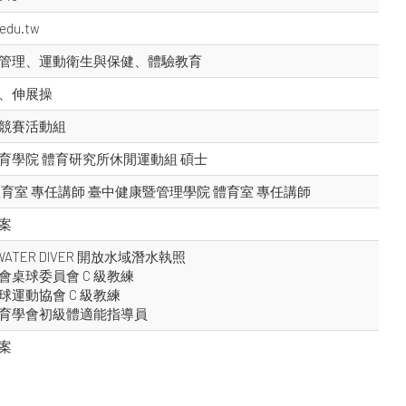
.edu.tw
管理、運動衛生與保健、體驗教育
、伸展操
競賽活動組
育學院 體育研究所休閒運動組 碩士
體育室 專任講師 臺中健康暨管理學院 體育室 專任講師
案
N WATER DIVER 開放水域潛水執照
會桌球委員會 C 級教練
球運動協會 C 級教練
育學會初級體適能指導員
案