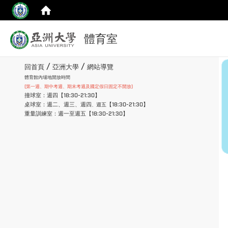
:::
體育室
:::
/
/
回首頁
亞洲大學
網站導覽
體育館內場地開放時間
(第一週、期中考週、期末考週及國定假日固定不開放)
撞球室：週四【18:30-21:30】
桌球室：週二、週三、週四
【18:30-21:30】
週五
、
重量訓練室：週一至週五【18:30-21:30】