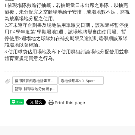
1.依現場隊數進行抽籤，若抽籤當日未出席之系隊，以抽完
籤後，未分配完之空餘場地給予安排，若場地數不足，將視
為放棄場地分配之使用。
2.若未遵守企劃書及場地借用單繳交日期，該系隊將暫停使
用114學年度第1學期場地2週，該場地將變自由使用場。暫
停使用2週場地之球隊如在補交期限又逾期則這學期該系隊
該場地以棄權論。
3.使用球袋佔用場地及私下使用群組討論場地分配使用並非
體育室規定同意之行為。
借用體育館場地計畫書_範本_.doc
場地借用單4.0_Sport_ground_application_form_.docx
籃球_排球場地分佈圖.pdf
Print this page
Share