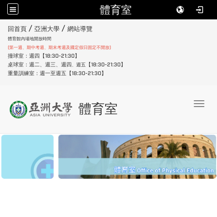
體育室
:::
/
/
回首頁
亞洲大學
網站導覽
體育館內場地開放時間
(第一週、期中考週、期末考週及國定假日固定不開放)
撞球室：週四【18:30-21:30】
桌球室：週二、週三、週四
【18:30-21:30】
週五
、
重量訓練室：週一至週五【18:30-21:30】
Toggl
體育室