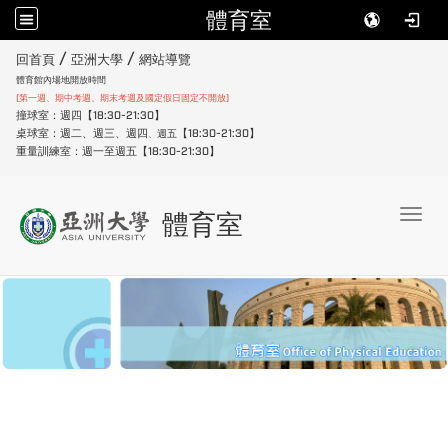
體育室
:::
/
/
回首頁
亞洲大學
網站導覽
體育館內場地開放時間
(第一週、期中考週、期末考週及國定假日固定不開放)
撞球室：週四【18:30-21:30】
桌球室：週二、週三、週四
【18:30-21:30】
週五
、
重量訓練室：週一至週五【18:30-21:30】
Toggl
體育室