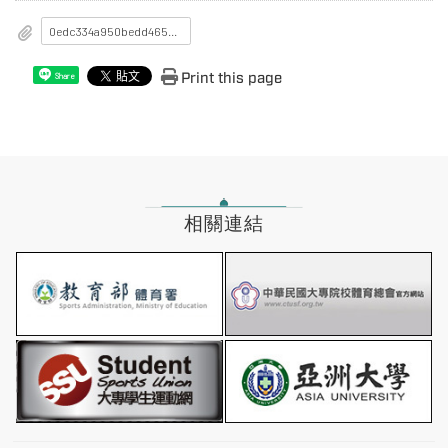
0edc334a950bedd465e202fc6cb8b789_115A001915_1_18174408347.pdf
Print this page
Share
相關連結