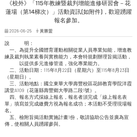
《校外》「115年教練暨裁判增能進修研習會－花
蓮場（第14梯次）」活動資訊(如附件)，歡迎踴躍
報名參加。
2026-06-25
黃勝盟
說 明：
一、為提升全國體育運動相關從業人員專業知能，增進教
練及裁判執業素養與實務能力，本會特規劃辦理旨揭活動，
以提供多元進修管道，強化專業能力。
二、活動日期：115年8月22日（星期六）至115年8月23日
（星期日）。
三、活動地點：國立東華大學壽豐校區花師教育學院洋霞
講堂A109（花蓮縣壽豐鄉大學路二段1號）。
四、報名方式採線上報名，報名者須完成「線上報名表
單」填寫並完成繳費方視為報名成功；本活動不受理現場報
名。
五、檢附旨揭活動實施計畫1份，敬請協助公告並廣為宣
傳，使相關人員踴躍參與。