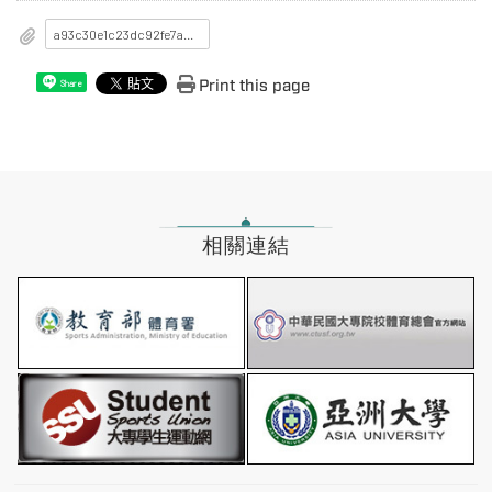
a93c30e1c23dc92fe7a5c14a1e7aab8c_115A001916_1_18175407811.pdf
Print this page
Share
相關連結