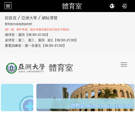
體育室
:::
/
/
回首頁
亞洲大學
網站導覽
體育館內場地開放時間
(第一週、期中考週、期末考週及國定假日固定不開放)
撞球室：週四【18:30-21:30】
桌球室：週二、週三、週四
【18:30-21:30】
週五
、
重量訓練室：週一至週五【18:30-21:30】
Toggl
體育室